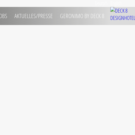
Deutsch
English
JOBS
 AKTUELLES/PRESSE
 GERONIMO BY DECK 8